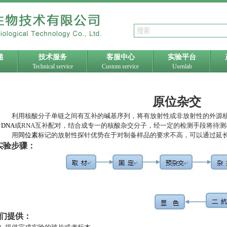
递
技术服务
客服中心
实验平台
Technical service
Custom service
Usenlab
原位杂交
利用核酸分子单链之间有互补的碱基序列，将有放射性或非放射性的外源
DNA
或
RNA
互补配对，结合成专一的核酸杂交分子，经一定的检测手段将待测
用
同位素
标记的放射性探针优势在于对制备样品的要求不高，可以通过延
验步骤：
们提供：