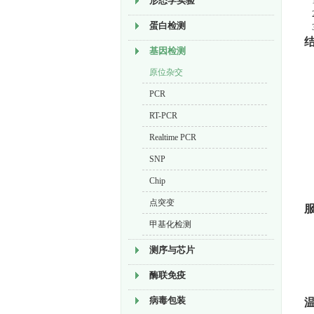
形态学实验
1
2
蛋白检测
3
结
基因检测
原位杂交
PCR
RT-PCR
Realtime PCR
SNP
Chip
点突变
服
甲基化检测
测序与芯片
酶联免疫
病毒包装
温