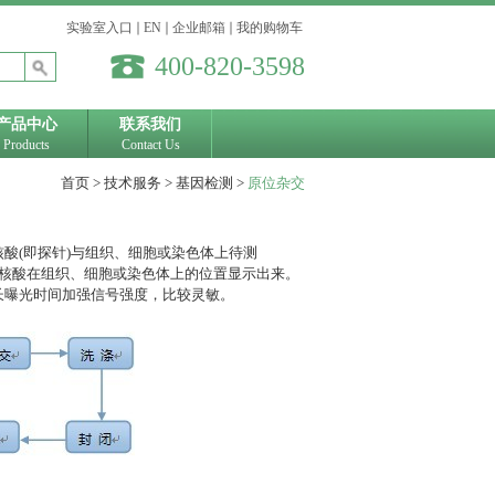
实验室入口
∣
EN
∣
企业邮箱
∣
我的购物车
400-820-3598
产品中心
联系我们
Products
Contact Us
首页
>
技术服务
>
基因检测
>
原位杂交
核酸
(
即探针
)
与组织、细胞或染色体上待测
核酸在组织、细胞或染色体上的位置显示出来。
长曝光时间加强信号强度，比较灵敏。