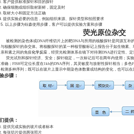
.
客户提供标准探针和目的探针
.
确保细胞或组织取材新鲜，固定及时
.
取材大小和固定方法正确
.
提供实验必要的信息，例如组织来源、探针类型和拍照要求
.
以上步骤为钰森使用步骤，客户可以提供实验方案和步骤
荧光原位杂交
被检测的染色体或
DNA
纤维切片上的靶
DNA
与所用的核酸探针是同源互补
与核酸探针的杂交体。将核酸探针的某一种核苷酸标记上报告分子如生物素、
亲和素之间的免疫
化学反应
，经荧光检测体系在镜下对待测
DNA
进行定性、定
荧光试剂和探针经济、安全；探针稳定，一次标记后可在两年内使用；实验
准确；
FISH
可定位长度在
1kb
的
DNA
序列，其灵敏度与放射性探针相当；多色
F
检测多种序列；既可以在玻片上显示中期染色体数量或结构的变化，也可以在
验步骤：
们提供：
.
提供完成实验的玻片或者标本
.
每张切片提供两张照片